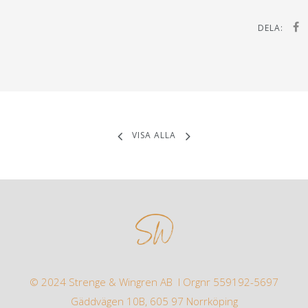
DELA:
VISA ALLA
© 2024 Strenge & Wingren AB I Orgnr 559192-5697
Gäddvägen 10B, 605 97 Norrköping